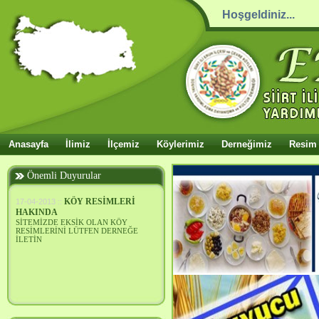
Hoşgeldiniz...
Anasayfa
İlimiz
İlçemiz
Köylerimiz
Derneğimiz
Resim 
Önemli Duyurular
KÖY RESİMLERİ
17-04-2013 ::
HAKINDA
SİTEMİZDE EKSİK OLAN KÖY
RESİMLERİNİ LÜTFEN DERNEĞE
İLETİN
GENEL KURUL İLANI
28-09-2016 ::
ERUHDER