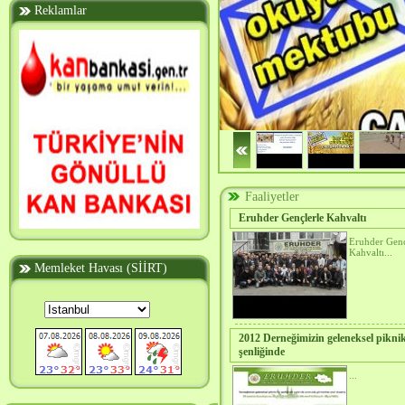
Reklamlar
Eruhder Kahvaltı Organizasyonu
Eruh İlçe Tarım Müdürlüğü'nün çif
Derneğimizin gençlerle tanışma ve dayan
Eruh İlçe Tarım Müdürlüğü'nün çiftçilere 
gençlerimizi bekleri
Metin Sayın
Faaliyetler
Eruhder Gençlerle Kahvaltı
Eruhder Genç
Kahvaltı...
Memleket Havası (SİİRT)
2012 Derneğimizin geleneksel piknik
şenliğinde
...