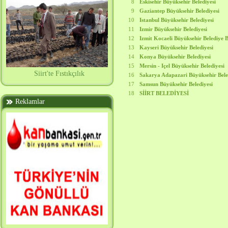
8
Eskisehir Büyüksehir Belediyesi
9
Gaziantep Büyüksehir Belediyesi
10
Istanbul Büyüksehir Belediyesi
11
Izmir Büyüksehir Belediyesi
12
Izmit Kocaeli Büyüksehir Belediye B
13
Kayseri Büyüksehir Belediyesi
14
Konya Büyüksehir Belediyesi
15
Mersin - Içel Büyüksehir Belediyesi
Siirt'te Fıstıkçılık
16
Sakarya Adapazari Büyüksehir Bele
17
Samsun Büyüksehir Belediyesi
18
SİİRT BELEDİYESİ
Reklamlar