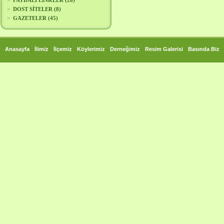
>
FAYDALI LİNKLER (20)
>
DOST SİTELER (8)
>
GAZETELER (45)
-
-
-
-
-
-
Anasayfa
İlimiz
İlçemiz
Köylerimiz
Derneğimiz
Resim Galerisi
Basında Biz