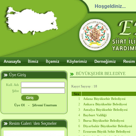
Hoşgeldiniz...
Anasayfa
İlimiz
İlçemiz
Köylerimiz
Derneğimiz
Resim 
BÜYÜKŞEHİR BELEDİYE
Üye Giriş
Kull. Adı
Kayyt Sayysy : 18
Şifre
Sira
1
Adana Büyüksehir Belediyesi
2
Ankara Büyüksehir Belediyesi
Üye Ol
-
Şifremi Unuttum
3
Antalya Büyüksehir Belediyesi
4
Bayburt Valiliği
5
Bursa Büyüksehir Belediyesi
Resim Galeri 'den Seçmeler
6
Diyarbakir Büyüksehir Belediyesi
7
Erzurum Büyük Sehir Belediyesi