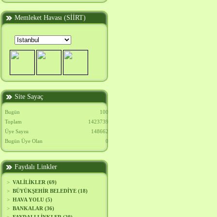
Memleket Havası (SİİRT)
Site Sayaç
Bugün
100
Toplam
1423739
Üye Sayısı
148662
Bugün Üye Olan
0
Faydalı Linkler
>
VALİLİKLER (69)
>
BÜYÜKŞEHİR BELEDİYE (18)
>
HAVA YOLU (5)
>
BANKALAR (36)